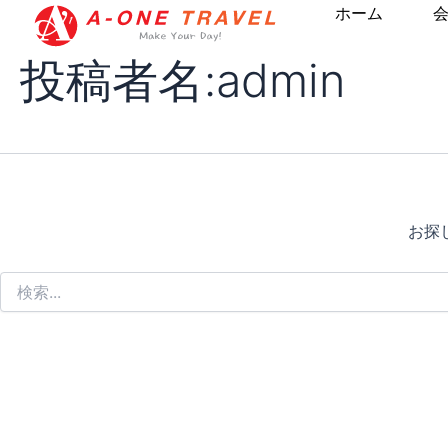
検
内
ホーム
索
容
対
投稿者名:admin
を
象:
ス
キ
ッ
プ
お探